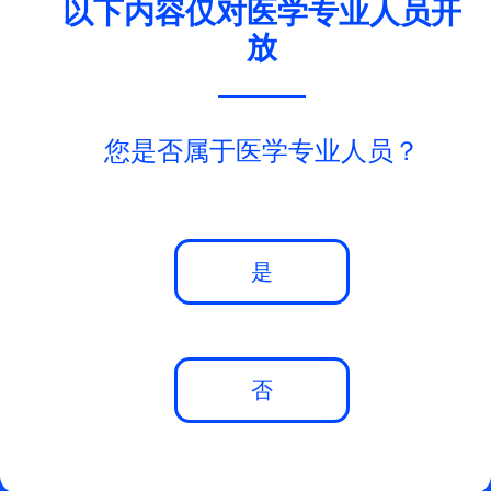
以下内容仅对医学专业人员开
放
您是否属于医学专业人员？
Allow cookies to enable
player
是
否
Philippe Denis教授
法国里昂红十字医院
法国