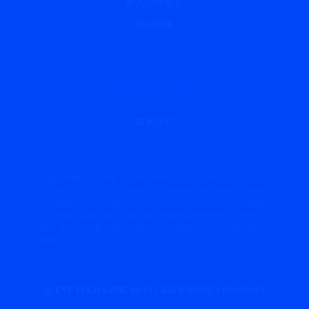
相关法律规定
特别感谢
欲获取更多信息
联系方式
EyeOP1®是由EYE TECH CARE公司生产制造的三类医
疗器械，CE认证号码为0459。EyeOP1®于2017年获得
中国国家食品药品监督管理局的批准，注册证编号：国械
注进20173232387。该设备使用聚焦超声技术治疗青光
眼。使用此设备前请仔细阅读产品使用说明书以及标签上
的提示。
@ EYE TECH CARE 2019 | 最新更新日期 17/10/2019